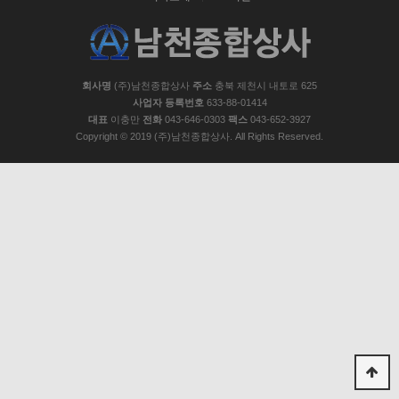
회사명
(주)남천종합상사
주소
충북 제천시 내토로 625
사업자 등록번호
633-88-01414
대표
이충만
전화
043-646-0303
팩스
043-652-3927
Copyright © 2019 (주)남천종합상사. All Rights Reserved.